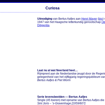
Curiosa
Uitnodiging
van Bertus Aafjes aan
Henri Mayer
(
bio
)
1947 van het Haagsche letterkundig genootschap
Oe
Diligentia
.
Laat nu al wat Neerland heet…
Rijmprent aan de Nederlandse jeugd door de Regerin
gelegenheid van het vijftigjarig regeringsjubileum v
Bertus Aafjes & Piet Worm
Serie levensbeelden — Bertus Aafjes
Single (45 toeren) met opname van Bertus Aafjes die 
Sint Joris – ’s-Gravenhage [1959/60?]