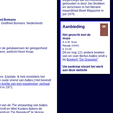
toegevoegd dat vermoedelijk
gehouden is door Jan Brokken
en verscheen in het literaire
maandblad
Boek Magazine
in
juli 1978.
ried Bomans
en Godfried Bomans.
Nederlands
Aanbieding
Het gevecht met de
muze
A.A.M. Stols
Rijswijk (1940)
oor de gelukwensen ter gelegenheid
€ 15,00
enri, wellicht Henri Knap.
Dit en nog 121 andere boeken
van en over Bertus Aafjes vindt u
bij
Boekerij “De Graspeel”
Uw aankoop steunt het werk
aan deze website
s. [Update: ik heb inmiddels het
n oude vriend van Aafjes.] Het bevindt
 koelte van een pauweveer, verhaal
rt
in 1971.
d van de 75e verjaardag van Aafjes.
roft en Wiel Kusters tijdens de
entrum ”De Beejekurf” te Venray.