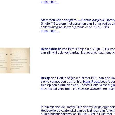
Lees meer…
Stemmen van schrijvers — Bertus Aafjes & Godf
Single (45 toeren) met opnamen van Bertus Aafjes 
Letterkundig Museum / Querido / SVS 6111, 1961
Lees meer…
Bedankbriefje
van Bertus Aafjes d.d. 29 juli 1964 v
van zijn vijftigste verjaardag. Met opdracht aan ene H
Briefje
van Bertus Aafjes d.d. 9 mei 1971 aan ene Han
sterke vermoeden dat het hier
Hans Roest
betreft, ee
zich op een afdruk van een Rechter Ooka-verhaal (
De
8
) zoals dat verscheen in
Dietsche Warande en Belfo
Publicatie van de Rotary Club Venray ter gelegenhei
Het boekje bevat de tekst van de lezingen van Anton K
huldigingsbijeenkomst op 10 juni 1989 in Cultureel C