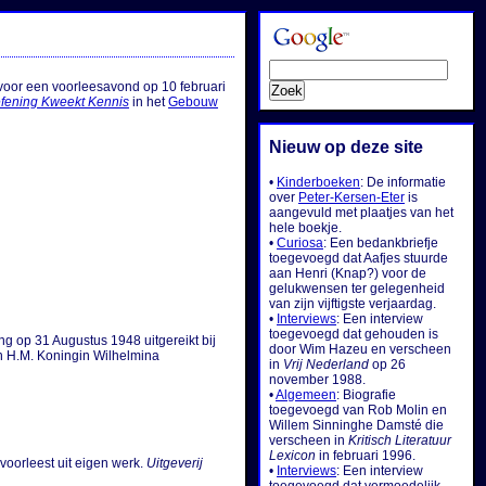
 voor een voorleesavond op 10 februari
fening Kweekt Kennis
in het
Gebouw
Nieuw op deze site
•
Kinderboeken
: De informatie
over
Peter-Kersen-Eter
is
aangevuld met plaatjes van het
hele boekje.
•
Curiosa
: Een bedankbriefje
toegevoegd dat Aafjes stuurde
aan Henri (Knap?) voor de
gelukwensen ter gelegenheid
van zijn vijftigste verjaardag.
•
Interviews
: Een interview
toegevoegd dat gehouden is
g op 31 Augustus 1948 uitgereikt bij
door Wim Hazeu en verscheen
an H.M. Koningin Wilhelmina
in
Vrij Nederland
op 26
november 1988.
•
Algemeen
: Biografie
toegevoegd van Rob Molin en
Willem Sinninghe Damsté die
verscheen in
Kritisch Literatuur
Lexicon
in februari 1996.
voorleest uit eigen werk.
Uitgeverij
•
Interviews
: Een interview