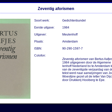
Zeventig aforismen
Soort werk:
Gedichtenbundel
Eerste uitgave:
1984
Uitgever:
Meulenhoff
Plaats:
Amsterdam
ISBN:
90-290-1597-7
Colofon:
Zeventig aforismen
 van Bertus Aafje
1984 uitgegeven door de Algemene U
lenhoff Nederland bv te Amsterdam t
van de zeventigste verjaardag van de
tekst werd naar aanwijzingen van Joo
Woestijne gezet uit de letter Van Dijc
door Drukkerij Hooiberg te Epe.
