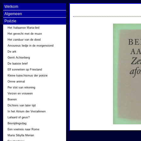
Welkom
Algemeen
Poëzie
Het Italiaanse Maria-lied
Het gevecht met de muze
Het zanduur van de dood
Amoureus liedje in de morgenstond
De ark
Gerrit Achterberg
De laatste brief
Elf sonnetten op Friesland
Kleine katechismus der poëzie
Omne animal
Per slot van rekening
Verzen en vrouwen
Boeren
Dichters van later tijd
In het Atrium der Vestalinnen
Lafaard of geus?
Bevrijdingsdag
Een voetreis naar Rome
Maria Sibylla Merian