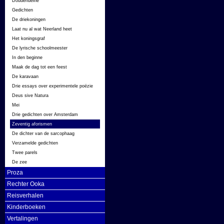
Douderideine
Gedichten
De driekoningen
Laat nu al wat Neerland heet
Het koningsgraf
De lyrische schoolmeester
In den beginne
Maak de dag tot een feest
De karavaan
Drie essays over experimentele poëzie
Deus sive Natura
Mei
Drie gedichten over Amsterdam
Zeventig aforismen
De dichter van de sarcophaag
Verzamelde gedichten
Twee parels
De zee
Proza
Rechter Ooka
Reisverhalen
Kinderboeken
Vertalingen