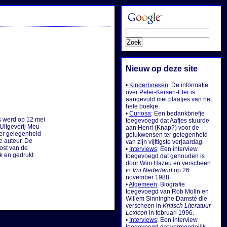
Nieuw op deze site
•
Kinderboeken
: De informatie
over
Peter-Kersen-Eter
is
aangevuld met plaatjes van het
hele boekje.
•
Curiosa
: Een bedankbriefje
s werd op 12 mei

toegevoegd dat Aafjes stuurde
itgeverij Meu-

aan Henri (Knap?) voor de
er gelegenheid

gelukwensen ter gelegenheid
 auteur. De

van zijn vijftigste verjaardag.
st van de

•
Interviews
: Een interview
k en gedrukt

toegevoegd dat gehouden is
door Wim Hazeu en verscheen
in
Vrij Nederland
op 26
november 1988.
•
Algemeen
: Biografie
toegevoegd van Rob Molin en
Willem Sinninghe Damsté die
verscheen in
Kritisch Literatuur
Lexicon
in februari 1996.
•
Interviews
: Een interview