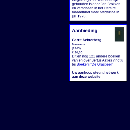
toegevoegd dat vermoedelijk
gehouden is door Jan Brokken
en verscheen in het literaire
maandblad
Boek Magazine
in
juli 1978.
Aanbieding
Gerrit Achterberg
Mansarde
(1943)
€ 20,00
Dit en nog 121 andere boeken
van en over Bertus Aafjes vindt u
bij
Boekerij “De Graspeel”
Uw aankoop steunt het werk
aan deze website