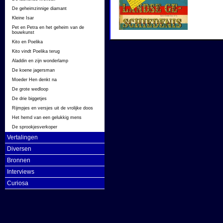
De geheimzinnige diamant
Kleine Isar
Pet en Petra en het geheim van de
bouwkunst
Kito en Poelika
Kito vindt Poelika terug
Aladdin en zijn wonderlamp
De koene jagersman
Moeder Hen denkt na
De grote wedloop
De drie biggetjes
Rijmpjes en versjes uit de vrolijke doos
Het hemd van een gelukkig mens
De sprookjesverkoper
Vertalingen
Diversen
Bronnen
Interviews
Curiosa