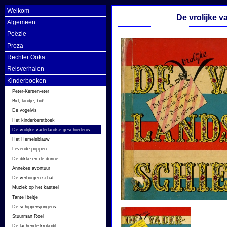
Welkom
De vrolijke 
Algemeen
Poëzie
Proza
Rechter Ooka
Reisverhalen
Kinderboeken
Peter-Kersen-eter
Bid, kindje, bid!
De vogelvis
Het kinderkerstboek
De vrolijke vaderlandse geschiedenis
Het Hemelsblauw
Levende poppen
De dikke en de dunne
Annekes avontuur
De verborgen schat
Muziek op het kasteel
Tante Ibeltje
De schippersjongens
Stuurman Roel
De lachende krokodil