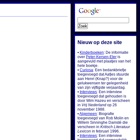
Nieuw op deze site
•
Kinderboeken
: De informatie
over
Peter-Kersen-Eter
is
aangevuld met plaatjes van het
hele boekje.
•
Curiosa
: Een bedankbriefje
toegevoegd dat Aafjes stuurde
aan Henri (Knap?) voor de
gelukwensen ter gelegenheid
van zijn vijftigste verjaardag.
•
Interviews
: Een interview
toegevoegd dat gehouden is
door Wim Hazeu en verscheen
in
Vrij Nederland
op 26
november 1988.
•
Algemeen
: Biografie
toegevoegd van Rob Molin en
Willem Sinninghe Damsté die
verscheen in
Kritisch Literatuur
Lexicon
in februari 1996.
•
Interviews
: Een interview