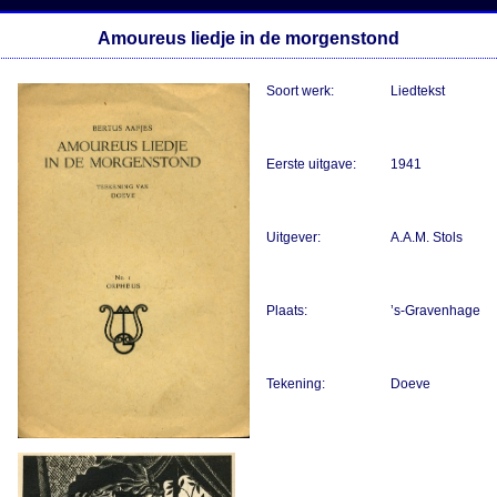
Amoureus liedje in de morgenstond
Soort werk:
Liedtekst
Eerste uitgave:
1941
Uitgever:
A.A.M. Stols
Plaats:
’s-Gravenhage
Tekening:
Doeve