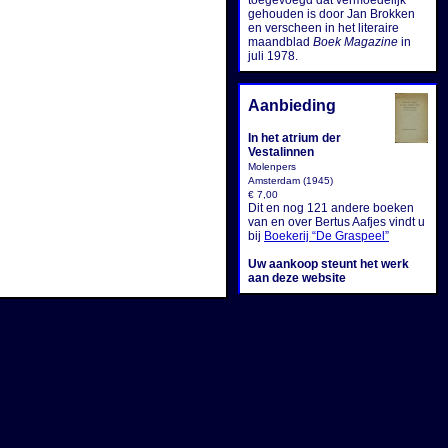
toegevoegd dat vermoedelijk
gehouden is door Jan Brokken
en verscheen in het literaire
maandblad
Boek Magazine
in
juli 1978.
Aanbieding
In het atrium der
Vestalinnen
Molenpers
Amsterdam (1945)
€ 7,00
Dit en nog 121 andere boeken
van en over Bertus Aafjes vindt u
bij
Boekerij “De Graspeel”
Uw aankoop steunt het werk
aan deze website