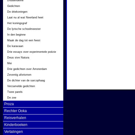
Douderideine
Gedichten
De driekoningen
Laat nu al wat Neerland heet
Het koningsgraf
De lyrische schoolmeester
In den beginne
Maak de dag tot een feest
De karavaan
Drie essays over experimentele poëzie
Deus sive Natura
Mei
Drie gedichten over Amsterdam
Zeventig aforismen
De dichter van de sarcophaag
Verzamelde gedichten
Twee parels
De zee
Proza
Rechter Ooka
Reisverhalen
Kinderboeken
Vertalingen