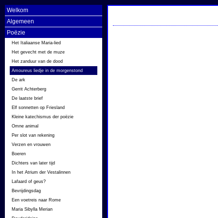
Welkom
Algemeen
Poëzie
Het Italiaanse Maria-lied
Het gevecht met de muze
Het zanduur van de dood
Amoureus liedje in de morgenstond
De ark
Gerrit Achterberg
De laatste brief
Elf sonnetten op Friesland
Kleine katechismus der poëzie
Omne animal
Per slot van rekening
Verzen en vrouwen
Boeren
Dichters van later tijd
In het Atrium der Vestalinnen
Lafaard of geus?
Bevrijdingsdag
Een voetreis naar Rome
Maria Sibylla Merian