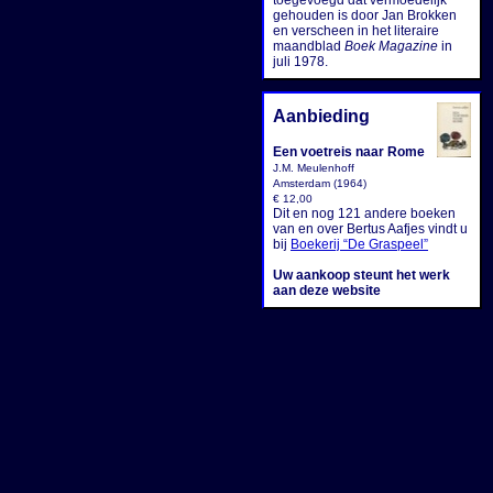
toegevoegd dat vermoedelijk
gehouden is door Jan Brokken
en verscheen in het literaire
maandblad
Boek Magazine
in
juli 1978.
Aanbieding
Een voetreis naar Rome
J.M. Meulenhoff
Amsterdam (1964)
€ 12,00
Dit en nog 121 andere boeken
van en over Bertus Aafjes vindt u
bij
Boekerij “De Graspeel”
Uw aankoop steunt het werk
aan deze website