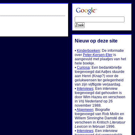
Nieuw op deze site
•
Kinderboeken
: De informatie
over
Peter-Kersen-Eter
is
aangevuld met plaatjes van het
hele boekje.
•
Curiosa
: Een bedankbriefje
toegevoegd dat Aafjes stuurde
aan Henri (Knap?) voor de
gelukwensen ter gelegenheid
van zijn vijftigste verjaardag.
•
Interviews
: Een interview
toegevoegd dat gehouden is
door Wim Hazeu en verscheen
in
Vrij Nederland
op 26
november 1988.
•
Algemeen
: Biografie
toegevoegd van Rob Molin en
Willem Sinninghe Damsté die
verscheen in
Kritisch Literatuur
Lexicon
in februari 1996.
•
Interviews
: Een interview