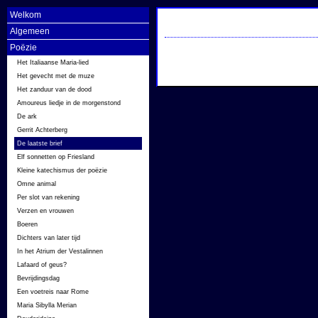
Welkom
Algemeen
Poëzie
Het Italiaanse Maria-lied
Het gevecht met de muze
Het zanduur van de dood
Amoureus liedje in de morgenstond
De ark
Gerrit Achterberg
De laatste brief
Elf sonnetten op Friesland
Kleine katechismus der poëzie
Omne animal
Per slot van rekening
Verzen en vrouwen
Boeren
Dichters van later tijd
In het Atrium der Vestalinnen
Lafaard of geus?
Bevrijdingsdag
Een voetreis naar Rome
Maria Sibylla Merian