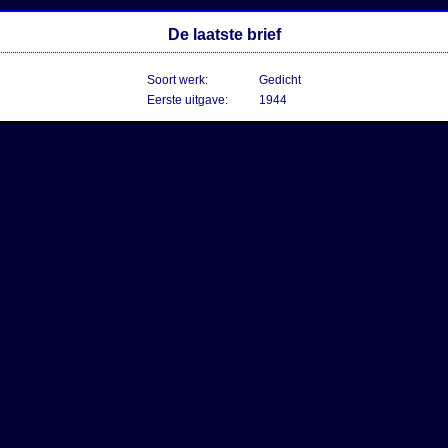
De laatste brief
Soort werk:
Gedicht
Eerste uitgave:
1944