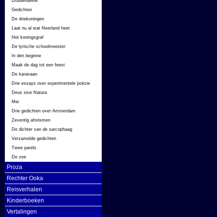
Douderideine
Gedichten
De driekoningen
Laat nu al wat Neerland heet
Het koningsgraf
De lyrische schoolmeester
In den beginne
Maak de dag tot een feest
De karavaan
Drie essays over experimentele poëzie
Deus sive Natura
Mei
Drie gedichten over Amsterdam
Zeventig aforismen
De dichter van de sarcophaag
Verzamelde gedichten
Twee parels
De zee
Proza
Rechter Ooka
Reisverhalen
Kinderboeken
Vertalingen