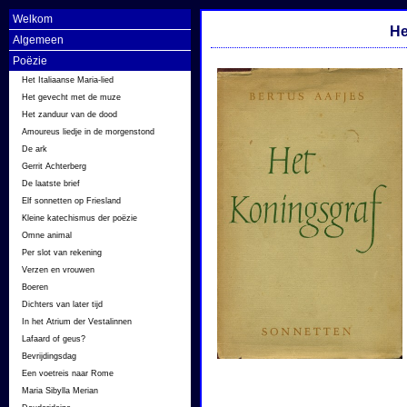
Welkom
He
Algemeen
Poëzie
Het Italiaanse Maria-lied
Het gevecht met de muze
Het zanduur van de dood
Amoureus liedje in de morgenstond
De ark
Gerrit Achterberg
De laatste brief
Elf sonnetten op Friesland
Kleine katechismus der poëzie
Omne animal
Per slot van rekening
Verzen en vrouwen
Boeren
Dichters van later tijd
In het Atrium der Vestalinnen
Lafaard of geus?
Bevrijdingsdag
Een voetreis naar Rome
Maria Sibylla Merian