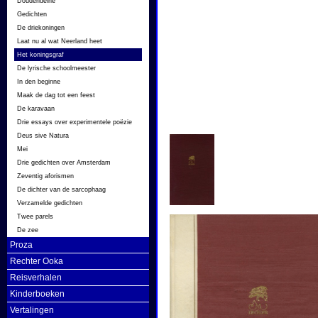
Douderideine
Gedichten
De driekoningen
Laat nu al wat Neerland heet
Het koningsgraf
De lyrische schoolmeester
In den beginne
Maak de dag tot een feest
De karavaan
Drie essays over experimentele poëzie
Deus sive Natura
Mei
Drie gedichten over Amsterdam
Zeventig aforismen
De dichter van de sarcophaag
Verzamelde gedichten
Twee parels
De zee
Proza
Rechter Ooka
Reisverhalen
Kinderboeken
Vertalingen