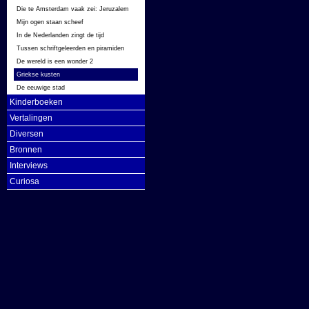
Die te Amsterdam vaak zei: Jeruzalem
Mijn ogen staan scheef
In de Nederlanden zingt de tijd
Tussen schriftgeleerden en piramiden
De wereld is een wonder 2
Griekse kusten
De eeuwige stad
Kinderboeken
Vertalingen
Diversen
Bronnen
Interviews
Curiosa