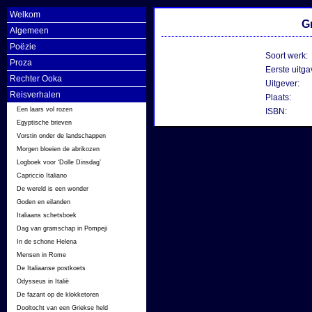
Welkom
G
Algemeen
Poëzie
Soort werk:
Proza
Eerste uitga
Rechter Ooka
Uitgever:
Reisverhalen
Plaats:
Een laars vol rozen
ISBN:
Egyptische brieven
Vorstin onder de landschappen
Morgen bloeien de abrikozen
Logboek voor ‘Dolle Dinsdag’
Capriccio Italiano
De wereld is een wonder
Goden en eilanden
Italiaans schetsboek
Dag van gramschap in Pompeji
In de schone Helena
Mensen in Rome
De Italiaanse postkoets
Odysseus in Italië
De fazant op de klokketoren
Dooltocht van een Griekse held