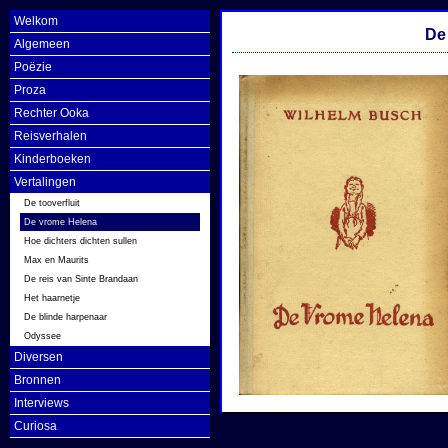
Welkom
De
Algemeen
Poëzie
Proza
Rechter Ooka
Reisverhalen
Kinderboeken
Vertalingen
De tooverfluit
De vrome Helena
Hoe dichters dichten sullen
Max en Maurits
De reis van Sinte Brandaan
Het haarnetje
De blinde harpenaar
Odyssee
Diversen
Bronnen
Interviews
Curiosa